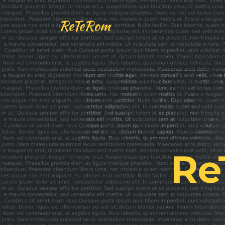
ReTeRom
Re