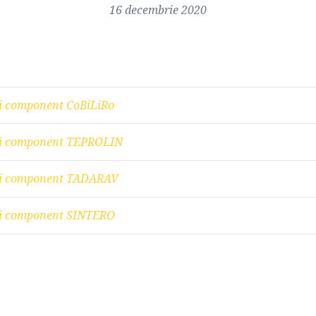
16 decembrie 2020
ui component CoBiLiRo
lui component TEPROLIN
lui component TADARAV
lui component SINTERO