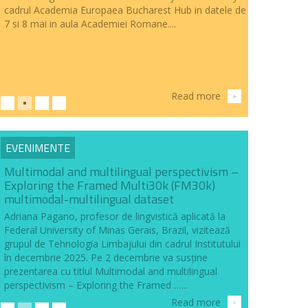
cadrul Academia Europaea Bucharest Hub in datele de
7 si 8 mai in aula Academiei Romane....
Read more
>
EVENIMENTE
Multimodal and multilingual perspectivism –
Exploring the Framed Multi30k (FM30k)
multimodal-multilingual dataset
Adriana Pagano, profesor de lingvistică aplicată la
Federal University of Minas Gerais, Brazil, vizitează
grupul de Tehnologia Limbajului din cadrul Institutului
în decembrie 2025. Pe 2 decembrie va susține
prezentarea cu titlul Multimodal and multilingual
perspectivism – Exploring the Framed …...
Read more
>