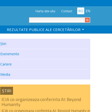
RO
EN
Harta site-ului
Contact
REZULTATE PUBLICE ALE CERCETĂRILOR
Știri
Evenimente
Cariere
Media
ȘTIRI
ICIA co-organizeaza conferinta AI: Beyond
Humanity
ICIA co-organizeaza conferinta AI: Beyond Humanity in