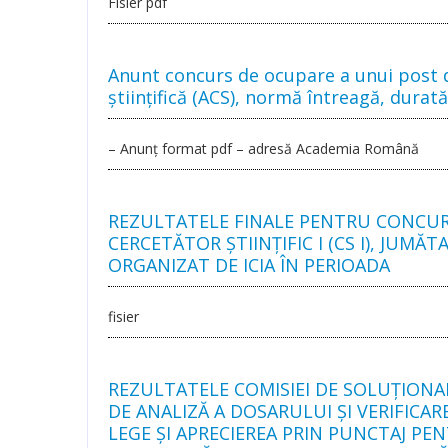
Fisier pdf
Anunt concurs de ocupare a unui post d
știinţifică (ACS), normă întreagă, dura
– Anunț format pdf – adresă Academia Română
REZULTATELE FINALE PENTRU CONCUR
CERCETĂTOR ȘTIINȚIFIC I (CS I), JU
ORGANIZAT DE ICIA ÎN PERIOADA
fisier
REZULTATELE COMISIEI DE SOLUŢIONA
DE ANALIZĂ A DOSARULUI ȘI VERIFICAR
LEGE ȘI APRECIEREA PRIN PUNCTAJ P