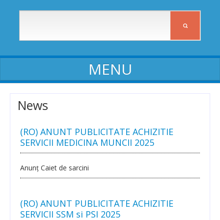
ABOUT ICIA
News
ICIA staff
(RO) ANUNT PUBLICITATE ACHIZITIE
Affiliates
SERVICII MEDICINA MUNCII 2025
Activity reports
Anunț Caiet de sarcini
Self-assessment reports
Declarations of assets and interests
(RO) ANUNT PUBLICITATE ACHIZITIE
SERVICII SSM si PSI 2025
Procedures, Regulations, Commissions