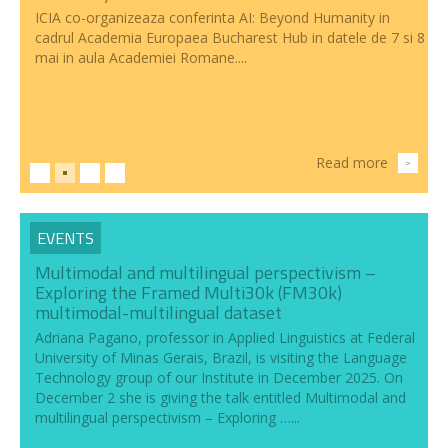
ICIA co-organizeaza conferinta AI: Beyond Humanity in
cadrul Academia Europaea Bucharest Hub in datele de 7 si 8
mai in aula Academiei Romane....
Read more
>
EVENTS
Multimodal and multilingual perspectivism –
Exploring the Framed Multi30k (FM30k)
multimodal-multilingual dataset
Adriana Pagano, professor in Applied Linguistics at Federal
University of Minas Gerais, Brazil, is visiting the Language
Technology group of our Institute in December 2025. On
December 2 she is giving the talk entitled Multimodal and
multilingual perspectivism – Exploring …...