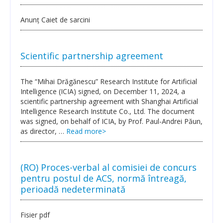
Transparency
Anunț Caiet de sarcini
RESEARCH ACTIVITIES
Scientific partnership agreement
CoRoLa-Priority Project of the RA
RELATE
The “Mihai Drăgănescu” Research Institute for Artificial
Intelligence (ICIA) signed, on December 11, 2024, a
RACAI4RO CLARIN K-Centre
scientific partnership agreement with Shanghai Artificial
Intelligence Research Institute Co., Ltd. The document
Centrul National de Cercetarea Creierului (CNCC)
was signed, on behalf of ICIA, by Prof. Paul-Andrei Păun,
as director, …
Read more
>
Doctoral programs
National Projects
(RO) Proces-verbal al comisiei de concurs
pentru postul de ACS, normă întreagă,
International Projects
perioadă nedeterminată
PUBLICATIONS
Fisier pdf
NEWS