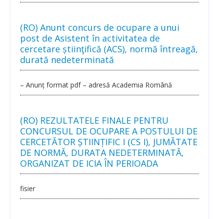
Announcements
(RO) Anunt concurs de ocupare a unui
post de Asistent în activitatea de
Events
cercetare știinţifică (ACS), normă întreagă,
durată nedeterminată
Career opportunities
Media
– Anunț format pdf – adresă Academia Română
PUBLIC RESEARCH RESULTS
(RO) REZULTATELE FINALE PENTRU
Text
CONCURSUL DE OCUPARE A POSTULUI DE
CERCETĂTOR ȘTIINȚIFIC I (CS I), JUMĂTATE
Translation
DE NORMĂ, DURATA NEDETERMINATĂ,
ORGANIZAT DE ICIA ÎN PERIOADA
Voice
fisier