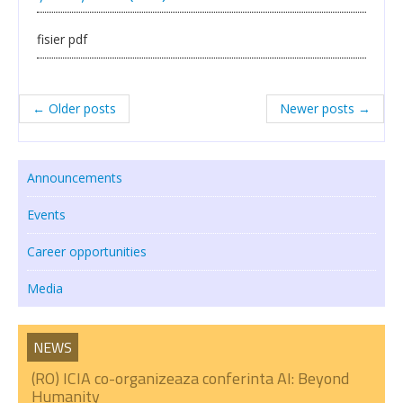
fisier pdf
← Older posts
Newer posts →
Announcements
Events
Career opportunities
Media
NEWS
(RO) ICIA co-organizeaza conferinta AI: Beyond
Humanity